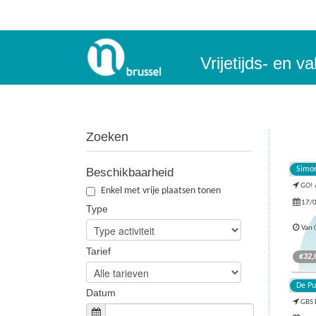
Vrijetijds- en 
Zoeken
Simon
Beschikbaarheid
GO! 
Enkel met vrije plaatsen tonen
17/0
Type
Van 
Tarief
€32,
De Pu
Een onv
Opge
Datum
speelpl
GBS 
meer
intensi