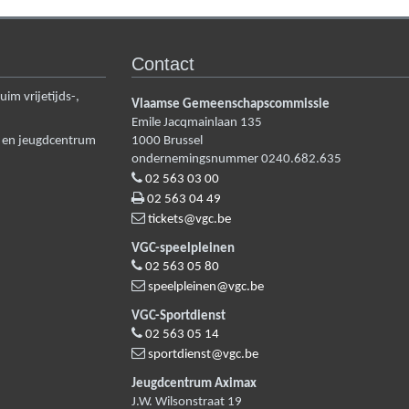
Contact
m vrijetijds-,
Vlaamse Gemeenschapscommissie
Emile Jacqmainlaan 135
n en jeugdcentrum
1000
Brussel
ondernemingsnummer 0240.682.635
02 563 03 00
02 563 04 49
tickets@vgc.be
VGC-speelpleinen
02 563 05 80
speelpleinen@vgc.be
VGC-Sportdienst
02 563 05 14
sportdienst@vgc.be
Jeugdcentrum Aximax
J.W. Wilsonstraat 19