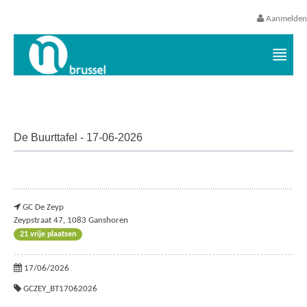
Aanmelden
Vrijetijds- en vakantieaanbod VGC
De Buurttafel - 17-06-2026
GC De Zeyp
Zeypstraat 47, 1083 Ganshoren
21 vrije plaatsen
17/06/2026
GCZEY_BT17062026