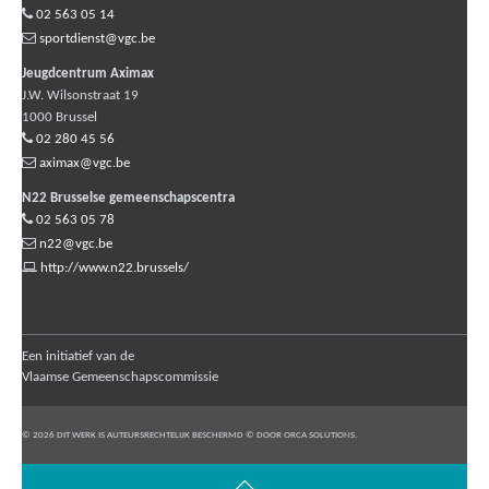
02 563 05 14
sportdienst@vgc.be
Jeugdcentrum Aximax
J.W. Wilsonstraat 19
1000
Brussel
02 280 45 56
aximax@vgc.be
N22 Brusselse gemeenschapscentra
02 563 05 78
n22@vgc.be
http://www.n22.brussels/
Een initiatief van de
Vlaamse Gemeenschapscommissie
© 2026 DIT WERK IS AUTEURSRECHTELIJK BESCHERMD © DOOR ORCA SOLUTIONS.