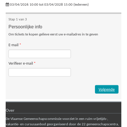
03/04/2026 10:00 tot 03/04/2028 15:00 (Iedereen)
Stap 1 van 3
Persoonlijke info
Om tickets te kopen gelieve eerst uw e-mailadres in te geven
E-mail
*
Verifieer e-mail
*
Volgende
Over
De Vlaamse Gemeenschapscommissie voorziet in een ruim vrijetijds-,
vakantie- en cursusaanbod georganiseerd door de 22 gemeenschapscentra,