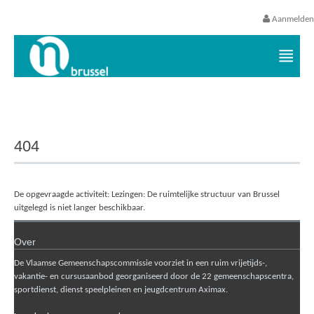
Aanmelden
Vrijetijds- en vakantieaanbod VGC
404
De opgevraagde activiteit: Lezingen: De ruimtelijke structuur van Brussel
uitgelegd is niet langer beschikbaar.
Over
De Vlaamse Gemeenschapscommissie voorziet in een ruim vrijetijds-,
vakantie- en cursusaanbod georganiseerd door de 22 gemeenschapscentra,
sportdienst, dienst speelpleinen en jeugdcentrum Aximax.