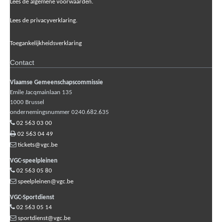
Lees de algemene voorwaarden.
Lees de privacyverklaring.
Toegankelijkheidsverklaring
Contact
Vlaamse Gemeenschapscommissie
Emile Jacqmainlaan 135
1000
Brussel
ondernemingsnummer 0240.682.635
02 563 03 00
02 563 04 49
tickets@vgc.be
VGC-speelpleinen
02 563 05 80
speelpleinen@vgc.be
VGC-Sportdienst
02 563 05 14
sportdienst@vgc.be