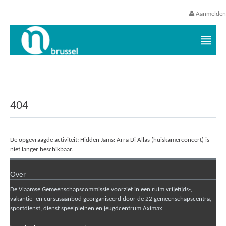
Aanmelden
Vrijetijds- en vakantieaanbod VGC
404
De opgevraagde activiteit: Hidden Jams: Arra Di Allas (huiskamerconcert) is
niet langer beschikbaar.
Over
De Vlaamse Gemeenschapscommissie voorziet in een ruim vrijetijds-,
vakantie- en cursusaanbod georganiseerd door de 22 gemeenschapscentra,
sportdienst, dienst speelpleinen en jeugdcentrum Aximax.