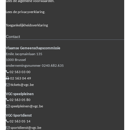
Lees de algemene voorwaarden.
Lees de privacyverklaring.
Toegankelijkheidsverklaring
Contact
Vlaamse Gemeenschapscommissie
Emile Jacqmainlaan 135
1000
Brussel
ondernemingsnummer 0240.682.635
02 563 03 00
02 563 04 49
tickets@vgc.be
VGC-speelpleinen
02 563 05 80
speelpleinen@vgc.be
VGC-Sportdienst
02 563 05 14
sportdienst@vgc.be