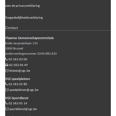
Lees de privacyverklaring.
Toegankelijkheidsverklaring
Contact
Vlaamse Gemeenschapscommissie
Emile Jacqmainlaan 135
1000
Brussel
ondernemingsnummer 0240.682.635
02 563 03 00
02 563 04 49
tickets@vgc.be
VGC-speelpleinen
02 563 05 80
speelpleinen@vgc.be
VGC-Sportdienst
02 563 05 14
sportdienst@vgc.be