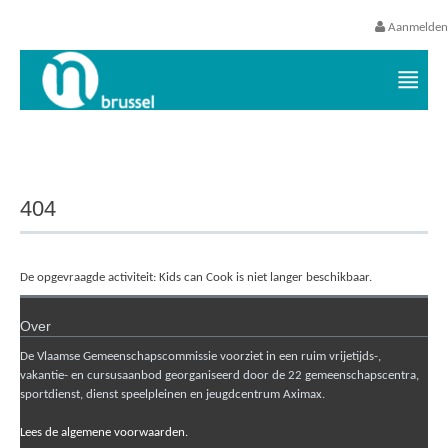
Aanmelden
Vrijetijds- en vakantieaanbod VGC
404
De opgevraagde activiteit: Kids can Cook is niet langer beschikbaar.
Over
De Vlaamse Gemeenschapscommissie voorziet in een ruim vrijetijds-,
vakantie- en cursusaanbod georganiseerd door de 22 gemeenschapscentra,
sportdienst, dienst speelpleinen en jeugdcentrum Aximax.
Lees de algemene voorwaarden.