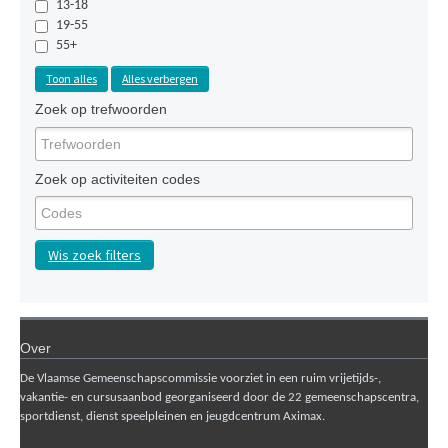
13-18
19-55
55+
Toon alles
Alles verbergen
Zoek op trefwoorden
Zoek op activiteiten codes
Wis zoek filters
Over
De Vlaamse Gemeenschapscommissie voorziet in een ruim vrijetijds-,
vakantie- en cursusaanbod georganiseerd door de 22 gemeenschapscentra,
sportdienst, dienst speelpleinen en jeugdcentrum Aximax.