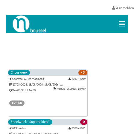
Aanmelden
Vrijetijds- en vakantieaanbod VGC
Circusweek
<5
Sportzaal GC De Maalbeek
2017 - 2019
17/08/2026, 18/08/2026, 19/08/2026, ...
MBZ25_26Circus_zomer
Van 09:30 tot 16:00
€75,00
NL
- Droom je ervan om diabolo's te lanceren? Of lanceer
Speelweek: 'Superhelden!'
0
je liever jezelf in een heuse salto? Van jongleren met
GC Elzenhof
2020 - 2021
kleine balletjes tot balanceren op een grote bal: tijdens