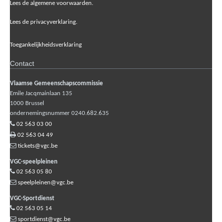
Lees de algemene voorwaarden.
Lees de privacyverklaring.
Toegankelijkheidsverklaring
Contact
Vlaamse Gemeenschapscommissie
Emile Jacqmainlaan 135
1000
Brussel
ondernemingsnummer 0240.682.635
02 563 03 00
02 563 04 49
tickets@vgc.be
VGC-speelpleinen
02 563 05 80
speelpleinen@vgc.be
VGC-Sportdienst
02 563 05 14
sportdienst@vgc.be