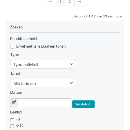
←
1
2
→
babbeltocht doorheen Etterbeek. Door vragen te stellen
en weetjes te delen kunnen de deelnemers zelf mee
richting geven aan de tour. Al babbelend leren we de
Getoond: 1-12 van 19 resultaten.
gemeente (her-)ontdekken, met een mi ...
Lees meer
Zoeken
Bekijk
Beschikbaarheid
Enkel met vrije plaatsen tonen
Type
Tarief
Datum
Wis datum
Leeftijd
- 6
6-12