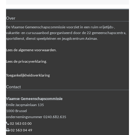
Over
De Vlaamse Gemeenschapscommissie voorziet in een ruim vrijetijds-,
vakantie- en cursusaanbod georganiseerd door de 22 gemeenschapscentra,
sportdienst, dienst speelpleinen en jeugdcentrum Aximax.
Lees de algemene voorwaarden.
Lees de privacyverklaring.
Toegankelijkheidsverklaring
Contact
Vlaamse Gemeenschapscommissie
Emile Jacqmainlaan 135
1000
Brussel
ondernemingsnummer 0240.682.635
02 563 03 00
02 563 04 49