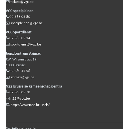
tickets@vgc.be
VGC-speelpleinen
02 563 05 80
speelpleinen@vgc.be
VGC-Sportdienst
02 563 05 14
sportdienst@vgc.be
Jeugdcentrum Aximax
J.W. Wilsonstraat 19
1000
Brussel
02 280 45 56
aximax@vgc.be
N22 Brusselse gemeenschapscentra
02 563 05 78
n22@vgc.be
http://www.n22.brussels/
Een initiatief van de