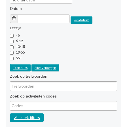
Datum
Wis datum
Leeftijd
- 6
6-12
13-18
19-55
55+
Toon alles
Alles verbergen
Zoek op trefwoorden
Zoek op activiteiten codes
Wis zoek filters