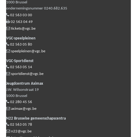
1000
Brussel
ondernemingsnummer 0240.682.635
02 563 03 00
02 563 04 49
tickets@vgc.be
VGC-speelpleinen
02 563 05 80
speelpleinen@vgc.be
VGC-Sportdienst
02 563 05 14
sportdienst@vgc.be
Jeugdcentrum Aximax
J.W. Wilsonstraat 19
1000
Brussel
02 280 45 56
aximax@vgc.be
N22 Brusselse gemeenschapscentra
02 563 05 78
n22@vgc.be