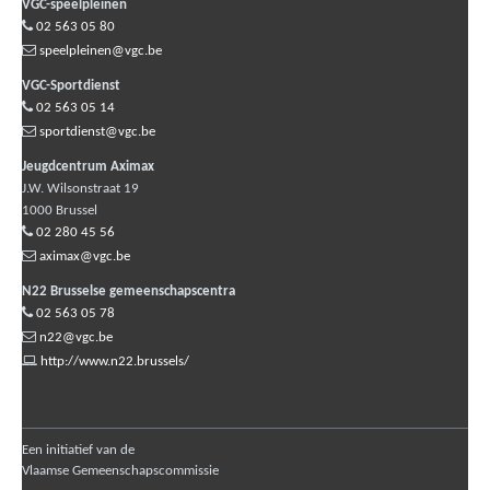
VGC-speelpleinen
02 563 05 80
speelpleinen@vgc.be
VGC-Sportdienst
02 563 05 14
sportdienst@vgc.be
Jeugdcentrum Aximax
J.W. Wilsonstraat 19
1000
Brussel
02 280 45 56
aximax@vgc.be
N22 Brusselse gemeenschapscentra
02 563 05 78
n22@vgc.be
http://www.n22.brussels/
Een initiatief van de
Vlaamse Gemeenschapscommissie