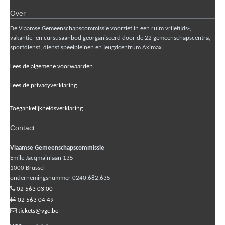
Over
De Vlaamse Gemeenschapscommissie voorziet in een ruim vrijetijds-,
vakantie- en cursusaanbod georganiseerd door de 22 gemeenschapscentra,
sportdienst, dienst speelpleinen en jeugdcentrum Aximax.
Lees de algemene voorwaarden.
Lees de privacyverklaring.
Toegankelijkheidsverklaring
Contact
Vlaamse Gemeenschapscommissie
Emile Jacqmainlaan 135
1000
Brussel
ondernemingsnummer 0240.682.635
02 563 03 00
02 563 04 49
tickets@vgc.be