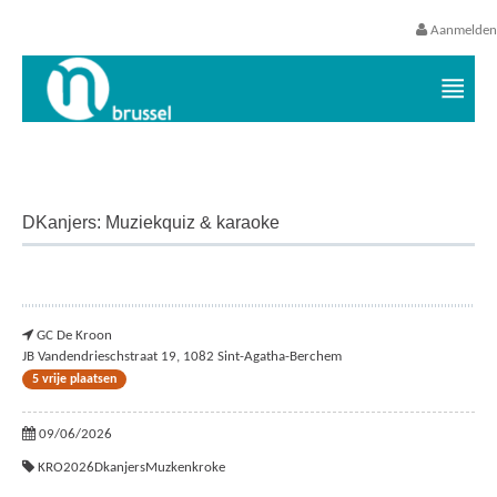
Aanmelden
Vrijetijds- en vakantieaanbod VGC
DKanjers: Muziekquiz & karaoke
GC De Kroon
JB Vandendrieschstraat 19, 1082 Sint-Agatha-Berchem
5 vrije plaatsen
09/06/2026
KRO2026DkanjersMuzkenkroke